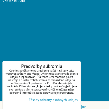
976 62 Brusno
ZAVOLÁME VÁM SPÄŤ
Predvoľby súkromia
Cookies používame na zlepšenie vašej návštevy tejto
webovej stránky, analýzu jej výkonnosti a zhromažďovanie
*
Váš telefón:
údajov o jej používaní. Na tento účel môžeme použiť
nástroje a služby tretích strán a zhromaždené údaje sa
môžu preniesť k partnerom v EÚ, USA alebo iných
krajinách. Kliknutím na „Prijať všetky cookies“ vyjadrujete
svoj súhlas s týmto spracovaním. Nižšie môžete nájsť
podrobné informácie alebo upraviť svoje preferencie.
Odoslať
Zásady ochrany osobných údajov
Predvoľby súkromia
Zásady ochrany osobných údajov