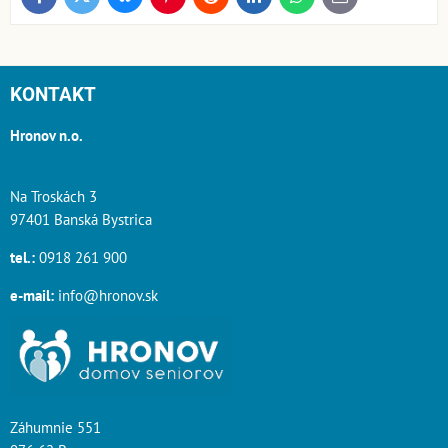
Facebook
Pinterest
Reddit
LinkedIn
WhatsApp
E-
mail
KONTAKT
Hronov n.o.
Na Troskách 3
97401 Banská Bystrica
tel.:
0918 261 900
e-mail:
info@hronov.sk
Záhumnie 551