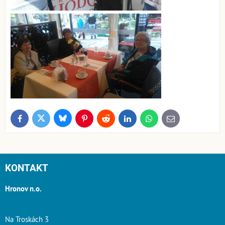
Bluesky
Twitter
Facebook
Pinterest
Reddit
LinkedIn
WhatsApp
E-
mail
KONTAKT
Hronov n.o.
Na Troskách 3