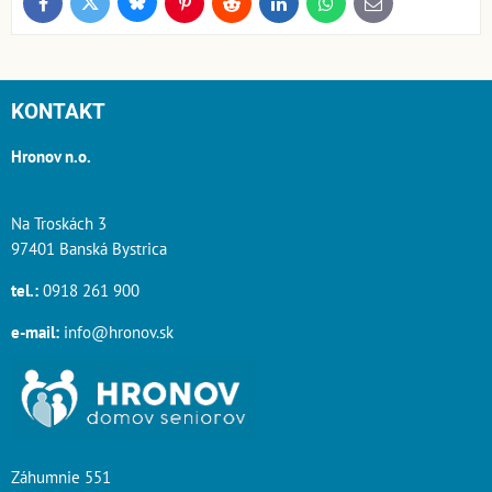
Bluesky
Twitter
Facebook
Pinterest
Reddit
LinkedIn
WhatsApp
E-
mail
KONTAKT
Hronov n.o.
Na Troskách 3
97401 Banská Bystrica
tel.:
0918 261 900
e-mail:
info@hronov.sk
Záhumnie 551