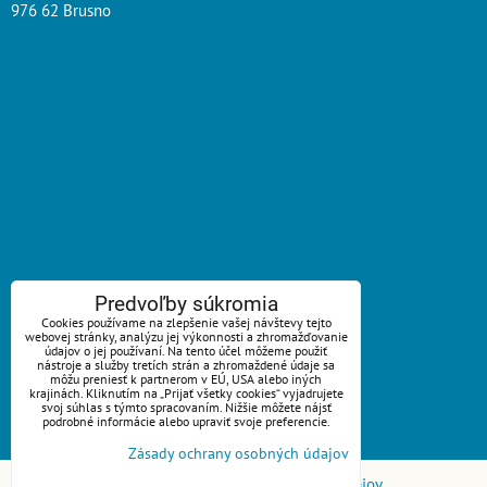
976 62 Brusno
ZAVOLÁME VÁM SPÄŤ
Predvoľby súkromia
Cookies používame na zlepšenie vašej návštevy tejto
webovej stránky, analýzu jej výkonnosti a zhromažďovanie
*
Váš telefón:
údajov o jej používaní. Na tento účel môžeme použiť
nástroje a služby tretích strán a zhromaždené údaje sa
môžu preniesť k partnerom v EÚ, USA alebo iných
krajinách. Kliknutím na „Prijať všetky cookies“ vyjadrujete
svoj súhlas s týmto spracovaním. Nižšie môžete nájsť
podrobné informácie alebo upraviť svoje preferencie.
Odoslať
Zásady ochrany osobných údajov
Predvoľby súkromia
Zásady ochrany osobných údajov