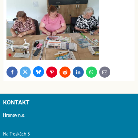
Bluesky
Twitter
Facebook
Pinterest
Reddit
LinkedIn
WhatsApp
E-
mail
KONTAKT
Hronov n.o.
Na Troskách 3