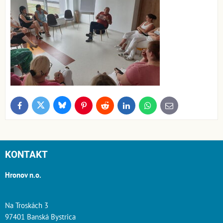
Bluesky
Twitter
Facebook
Pinterest
Reddit
LinkedIn
WhatsApp
E-
mail
KONTAKT
Hronov n.o.
Na Troskách 3
97401 Banská Bystrica