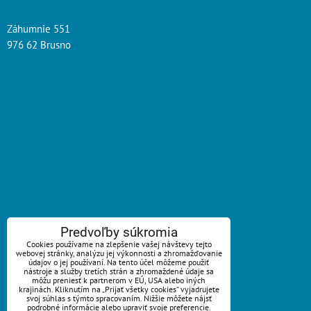
Záhumnie 551
976 62 Brusno
ZAVOLÁME VÁM SPÄŤ
Predvoľby súkromia
Cookies používame na zlepšenie vašej návštevy tejto
webovej stránky, analýzu jej výkonnosti a zhromažďovanie
*
Váš telefón:
údajov o jej používaní. Na tento účel môžeme použiť
nástroje a služby tretích strán a zhromaždené údaje sa
môžu preniesť k partnerom v EÚ, USA alebo iných
krajinách. Kliknutím na „Prijať všetky cookies“ vyjadrujete
svoj súhlas s týmto spracovaním. Nižšie môžete nájsť
podrobné informácie alebo upraviť svoje preferencie.