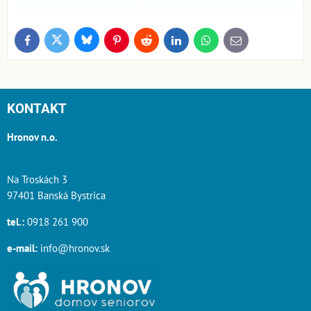
Bluesky
Twitter
Facebook
Pinterest
Reddit
LinkedIn
WhatsApp
E-
mail
KONTAKT
Hronov n.o.
Na Troskách 3
97401 Banská Bystrica
tel.:
0918 261 900
e-mail:
info@hronov.sk