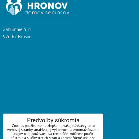
Záhumnie 551
976 62 Brusno
ZAVOLÁME VÁM SPÄŤ
Predvoľby súkromia
Cookies používame na zlepšenie vašej návštevy tejto
webovej stránky, analýzu jej výkonnosti a zhromažďovanie
*
Váš telefón:
údajov o jej používaní. Na tento účel môžeme použiť
nástroje a služby tretích strán a zhromaždené údaje sa