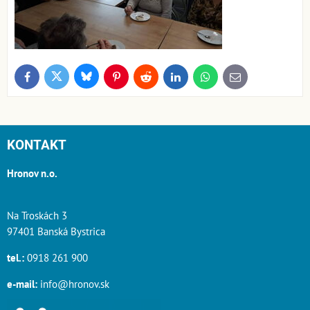
Bluesky
Twitter
Facebook
Pinterest
Reddit
LinkedIn
WhatsApp
E-
mail
KONTAKT
Hronov n.o.
Na Troskách 3
97401 Banská Bystrica
tel.:
0918 261 900
e-mail:
info@hronov.sk