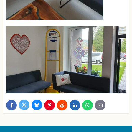
Bluesky
Twitter
Facebook
Pinterest
Reddit
LinkedIn
WhatsApp
E-
mail