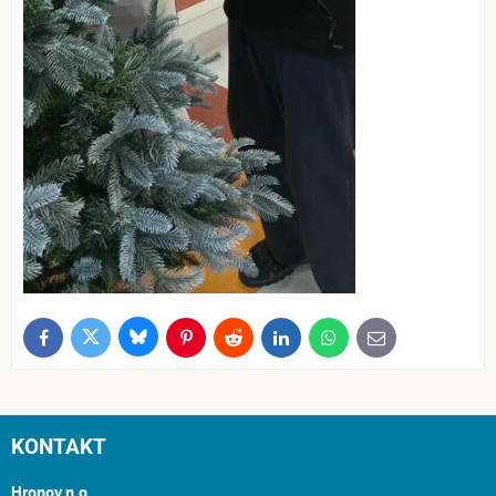
Bluesky
Twitter
Facebook
Pinterest
Reddit
LinkedIn
WhatsApp
E-
mail
KONTAKT
Hronov n.o.