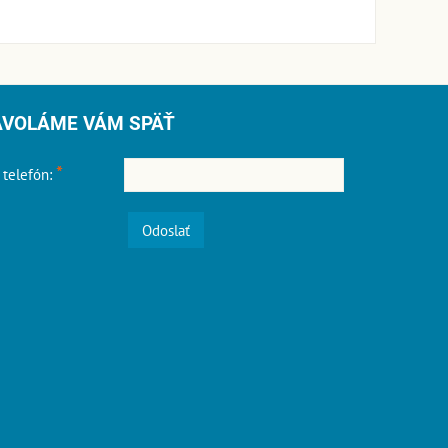
AVOLÁME VÁM SPÄŤ
*
 telefón:
Odoslať