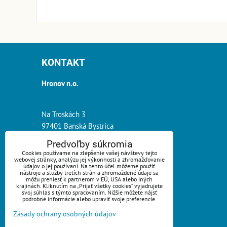
KONTAKT
Hronov n.o.
Na Troskách 3
97401 Banská Bystrica
Predvoľby súkromia
tel.:
0918 261 900
Cookies používame na zlepšenie vašej návštevy tejto
webovej stránky, analýzu jej výkonnosti a zhromažďovanie
e-mail:
info@hronov.sk
údajov o jej používaní. Na tento účel môžeme použiť
nástroje a služby tretích strán a zhromaždené údaje sa
môžu preniesť k partnerom v EÚ, USA alebo iných
krajinách. Kliknutím na „Prijať všetky cookies“ vyjadrujete
svoj súhlas s týmto spracovaním. Nižšie môžete nájsť
podrobné informácie alebo upraviť svoje preferencie.
Zásady ochrany osobných údajov