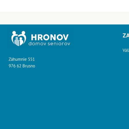
Z
Váš
Záhumnie 551
976 62 Brusno