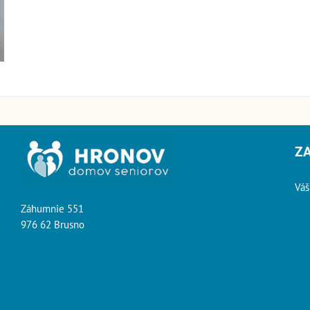
Z
Váš
Záhumnie 551
976 62 Brusno