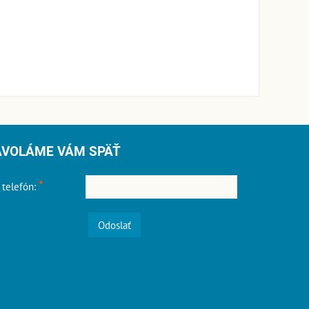
AVOLÁME VÁM SPÄŤ
*
 telefón:
Odoslať