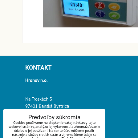
KONTAKT
Hronov n.o.
Na Troskách 3
97401 Banská Bystrica
Predvoľby súkromia
tel.:
0918 261 900
Cookies používame na zlepšenie vašej návštevy tejto
webovej stránky, analýzu jej výkonnosti a zhromažďovanie
e-mail:
info@hronov.sk
údajov o jej používaní. Na tento účel môžeme použiť
nástroje a služby tretích strán a zhromaždené údaje sa