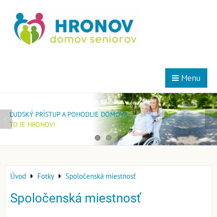
Menu
MOMENTÁLNE NEMÁME VOĽNÉ MIESTA V ŠPECIALIZOVANOM
AK MÁTE ZÁUJEM BYŤ NAŠIM KLIENTOM V DOMOVE PRE SENIOROV,
ĽUDSKÝ PRÍSTUP A POHODLIE DOMOVA,
ZARIADENÍ!
POŠTITE SI ŽIADOSŤ.
TO JE HRONOV!
POŠLITE SI ŽIADOSŤ A ZARADÍME VÁS DO PORADOVNÍKA.
ZARADÍME VÁS DO PORADOVNÍKA.
Úvod
Fotky
Spoločenská miestnosť
Spoločenská miestnosť