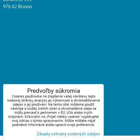
976 62 Brusno
ZAVOLÁME VÁM SPÄŤ
Predvoľby súkromia
Cookies používame na zlepšenie vašej návštevy tejto
webovej stránky, analýzu jej výkonnosti a zhromažďovanie
*
Váš telefón:
údajov o jej používaní. Na tento účel môžeme použiť
nástroje a služby tretích strán a zhromaždené údaje sa
môžu preniesť k partnerom v EÚ, USA alebo iných
krajinách. Kliknutím na „Prijať všetky cookies“ vyjadrujete
svoj súhlas s týmto spracovaním. Nižšie môžete nájsť
podrobné informácie alebo upraviť svoje preferencie.
Odoslať
Zásady ochrany osobných údajov