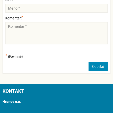
*
Komentár:
*
(Povinné)
Odoslať
KONTAKT
Hronov n.o.